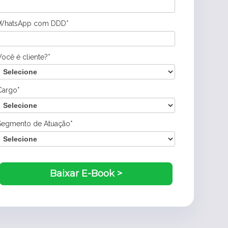
WhatsApp com DDD*
Você é cliente?*
Cargo*
Segmento de Atuação*
Baixar E-Book >