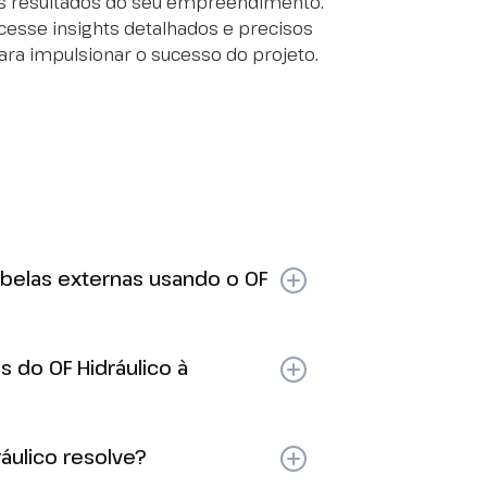
s resultados do seu empreendimento.
cesse insights detalhados e precisos
ara impulsionar o sucesso do projeto.
abelas externas usando o OF
elimina a consulta e conferência de
s do OF Hidráulico à
Excel para o cálculo e
 cálculos automatizados dão adeus
e sujeito a erros.
todos os projetos hidrossanitários
áulico resolve?
as brasileiras vigentes, sem