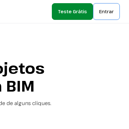
Teste Grátis
Entrar
ojetos
m BIM
de de alguns cliques.