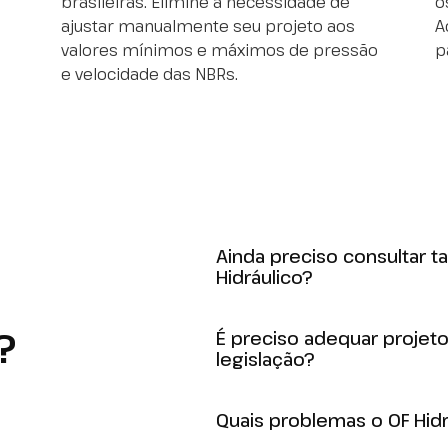
brasileiras. Elimine a necessidade de
o
ajustar manualmente seu projeto aos
A
valores mínimos e máximos de pressão
p
e velocidade das NBRs.
Ainda preciso consultar t
Hidráulico?
?
Ao contrário. O OF Hidráulico 
É preciso adequar projeto
diversas tabelas extraídas do 
legislação?
dimensionamento da água. Os
ao trabalho manual excessivo 
Não. O OF Hidráulico entrega 
Quais problemas o OF Hidr
em conformidade com as norm