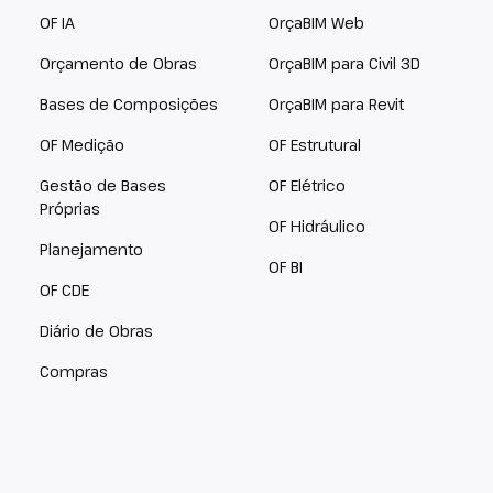
OF IA
OrçaBIM Web
Orçamento de Obras
OrçaBIM para Civil 3D
Bases de Composições
OrçaBIM para Revit
OF Medição
OF Estrutural
Gestão de Bases
OF Elétrico
Próprias
OF Hidráulico
Planejamento
OF BI
OF CDE
Diário de Obras
Compras