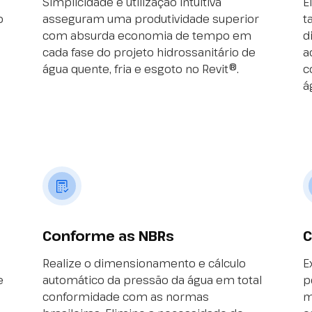
Simplicidade e utilização intuitiva
E
o
asseguram uma produtividade superior
t
com absurda economia de tempo em
d
cada fase do projeto hidrossanitário de
a
água quente, fria e esgoto no Revit®.
c
á
Conforme as NBRs
C
Realize o dimensionamento e cálculo
E
e
automático da pressão da água em total
p
conformidade com as normas
m