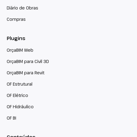
Diário de Obras
Compras
Plugins
OrçaBIM Web
OrçaBIM para Civil 3D
OrçaBIM para Revit
OF Estrutural
OF Elétrico
OF Hidráulico
OF BI
Conteúdos