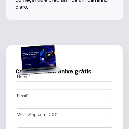
começando e precisam de um caminho
claro.
Cadastre-se e baixe grátis
Nome*
Email*
WhatsApp com DDD*