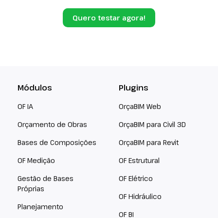
Quero testar agora!
Módulos
Plugins
OF IA
OrçaBIM Web
Orçamento de Obras
OrçaBIM para Civil 3D
Bases de Composições
OrçaBIM para Revit
OF Medição
OF Estrutural
Gestão de Bases
OF Elétrico
Próprias
OF Hidráulico
Planejamento
OF BI