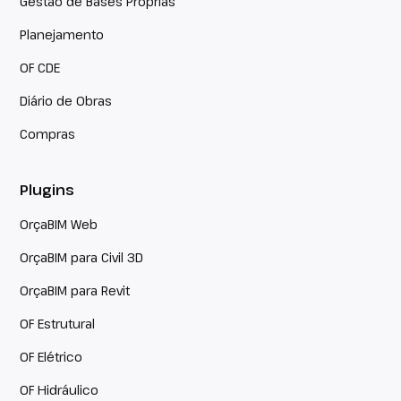
Gestão de Bases Próprias
Planejamento
OF CDE
Diário de Obras
Compras
Plugins
OrçaBIM Web
OrçaBIM para Civil 3D
OrçaBIM para Revit
OF Estrutural
OF Elétrico
OF Hidráulico