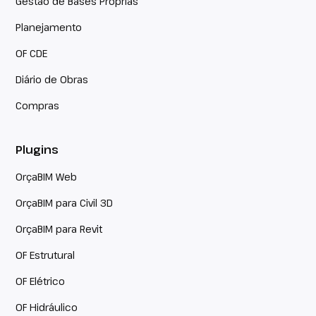
Gestão de Bases Próprias
Planejamento
OF CDE
Diário de Obras
Compras
Plugins
OrçaBIM Web
OrçaBIM para Civil 3D
OrçaBIM para Revit
OF Estrutural
OF Elétrico
OF Hidráulico