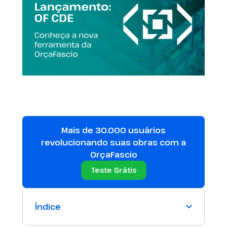
Mais de 30.000 usuários
revolucionando suas obras com a
OrçaFascio
Teste Grátis
Índice