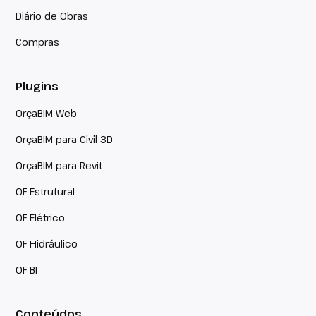
Diário de Obras
Compras
Plugins
OrçaBIM Web
OrçaBIM para Civil 3D
OrçaBIM para Revit
OF Estrutural
OF Elétrico
OF Hidráulico
OF BI
Conteúdos