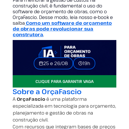
Para melhorar a gestão de custos na
construção civil, é fundamental o uso do
software de orçamento de obras, como o
OrçaFascio. Desse modo, leia nosso e-book e
saiba
Como um software de orçamento
de obras pode revolucionar sua
construtora
.
25 e 26/08
19h
CLIQUE PARA GARANTIR VAGA
Sobre a OrçaFascio
A
OrçaFascio
é uma plataforma
especializada em tecnologia para orçamento,
planejamento e gestão de obras na
construção civil.
Com recursos que integram bases de preços