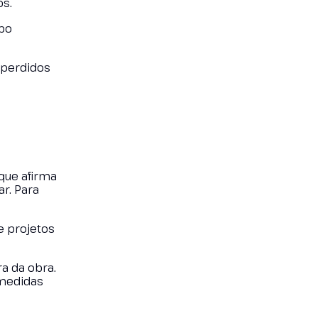
os.
mpo
 perdidos
que afirma
r. Para
e projetos
a da obra.
 medidas