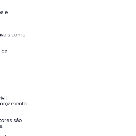
os e
iáveis como
e de
vil
o orçamento
tores são
s.