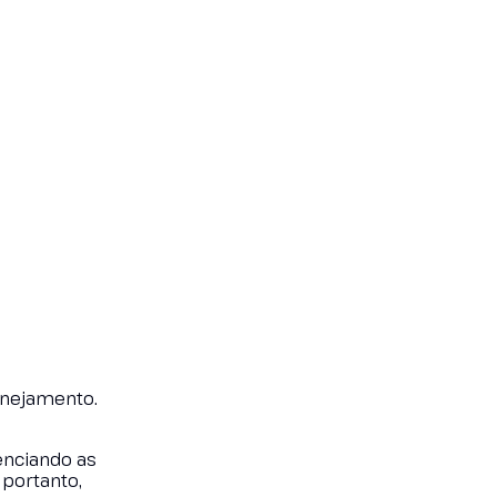
lanejamento.
enciando as
portanto,