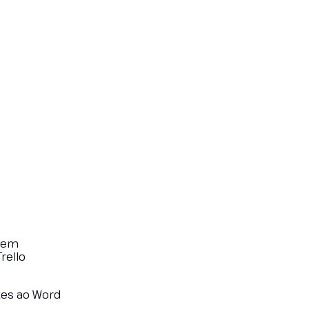
stem
rello
tes ao Word