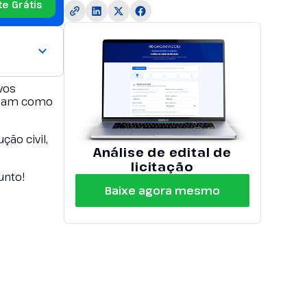
te Grátis
vos
ibam como
ão civil,
Análise de edital de
licitação
unto!
Baixe agora mesmo