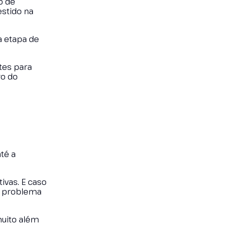
o de
estido na
a etapa de
tes para
ro do
té a
ivas. E caso
o problema
muito além