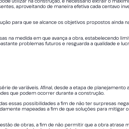
pode utilizar na construção, é necessário extrair o máxim
sentes, aproveitando de maneira efetiva cada centavo inv
ão para que se alcance os objetivos propostos ainda n
as na medida em que avança a obra, estabelecendo limi
astante problemas futuros e resguarda a qualidade e luc
érie de variáveis. Afinal, desde a etapa de planejamento a
dades que podem ocorrer durante a construção.
das essas possibilidades a fim de não ter surpresas negat
idamente mapeadas a fim de que soluções para mitigar 
gestão de obras, a fim de não permitir que a obra atrase 