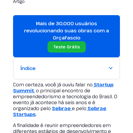
Mais de 30.000 usuários
revolucionando suas obras com a
OrçaFascio
Teste Grátis
Índice
Com certeza, você já ouviu falar no
Startup
Summit
, o principal encontro de
empreendedorismo e tecnologia do Brasil. O
evento já acontece há seis anos e é
organizado pelo
Sebrae
e pelo
Sebrae
Startups
.
A finalidade é reunir empreendedores em
diferentes estágios de desenvolvimento e