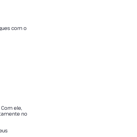
iques com o
. Com ele,
etamente no
seus