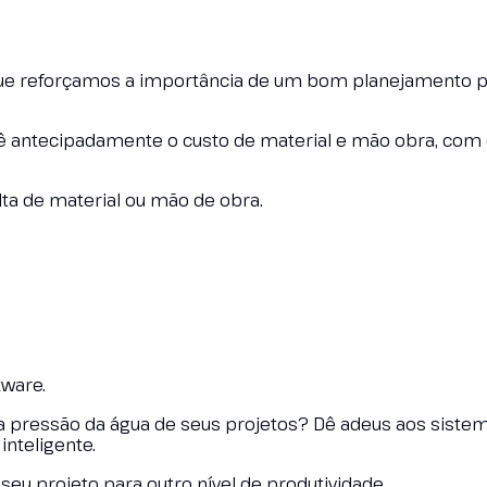
que reforçamos a importância de um bom planejamento p
vê antecipadamente o custo de material e mão obra, com 
lta de material ou mão de obra.
tware.
a pressão da água de seus projetos? Dê adeus aos siste
nteligente.
seu projeto para outro nível de produtividade.