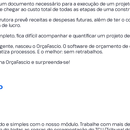
 um documento necessário para a execução de um projeto
chegar ao custo total de todas as etapas de uma construç
ora prevê receitas e despesas futuras, além de ter o c
de lucro.
eto, fica difícil acompanhar e quantificar um projeto d
eligente, nasceu o OrçaFascio. O software de orçamento de
iza processos. E o melhor: sem retrabalhos.
ma OrçaFascio e surpreenda-se!
o
pido e simples com o nosso módulo. Trabalhe com mais d
ém de todas as regras de orçamentação do TCU (Tribunal d