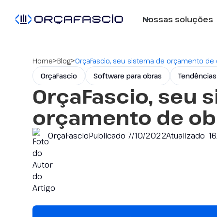
Nossas soluções
>
>
Home
Blog
OrçaFascio, seu sistema de orçamento de
OrçaFascio
Software para obras
Tendências
OrçaFascio, seu 
orçamento de ob
OrçaFascio
Publicado
7/10/2022
Atualizado
1