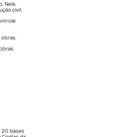
. Nele,
ão civil.
ontrole
e obras.
 obras
e 20 bases
e Contas da