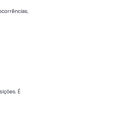
ocorrências,
ições. É