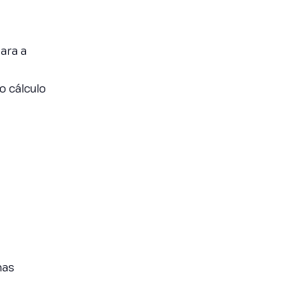
ara a
o cálculo
mas