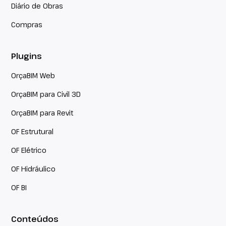
Diário de Obras
Compras
Plugins
OrçaBIM Web
OrçaBIM para Civil 3D
OrçaBIM para Revit
OF Estrutural
OF Elétrico
OF Hidráulico
OF BI
Conteúdos