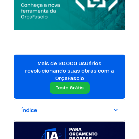
Mais de 30.000 usuários
revolucionando suas obras com a
OrçaFascio
Teste Grátis
Índice