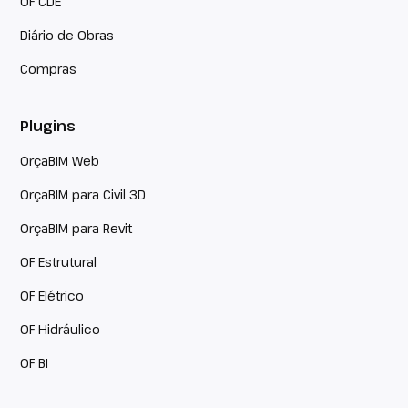
OF CDE
Diário de Obras
Compras
Plugins
OrçaBIM Web
OrçaBIM para Civil 3D
OrçaBIM para Revit
OF Estrutural
OF Elétrico
OF Hidráulico
OF BI