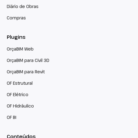
Diário de Obras
Compras
Plugins
OrçaBIM Web
OrçaBIM para Civil 3D
OrçaBIM para Revit
OF Estrutural
OF Elétrico
OF Hidráulico
OF BI
Conteúdos