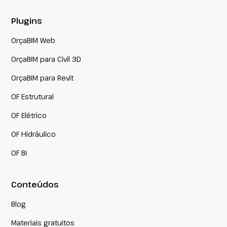
Plugins
OrçaBIM Web
OrçaBIM para Civil 3D
OrçaBIM para Revit
OF Estrutural
OF Elétrico
OF Hidráulico
OF BI
Conteúdos
Blog
Materiais gratuitos