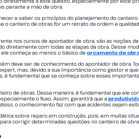
ado diretamente a este quesito, especialmente por este pro
ais perante a mão de obra.
hecer e saber os princípios do planejamento do canteiro
 o canteiro de obras for um retrato da ordem e qualida
rrente nos cursos de apontador de obra, são as noções 
ado diretamente com todas as etapas da obra. Desse mod
ue ele conheça ao menos o básico de
orçamento de obr
ambém deve ser de conhecimento do apontador de obra. Tod
r expert, mas, devido a sua importância como gestor e que
as, é fundamental que se conheça sobre esses important
nteiro de obras. Dessa maneira, é fundamental que ele co
specialmente o fluxo. Assim, garantirá que a
produtivid
disso, o conhecimento faz com que acidentes sejam evit
ática sobre reparo em construção, pois, em muitas situa
para corrigir determinadas questões no canteiro de obra
?