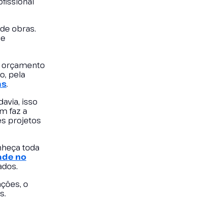
fissional
 de obras.
de
de orçamento
o, pela
as
.
avia, isso
m faz a
es projetos
nheça toda
ade no
ados.
ções, o
s.