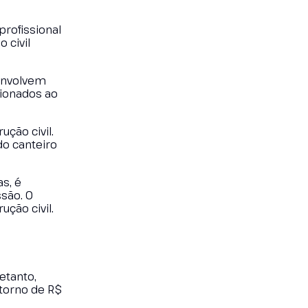
profissional
 civil
 envolvem
cionados ao
ção civil.
do canteiro
s, é
são. O
ução civil.
etanto,
 torno de R$