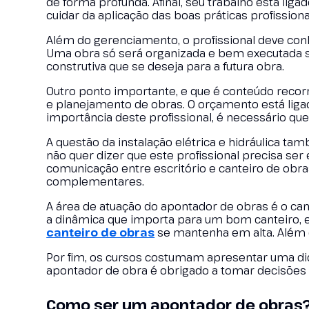
de forma profunda. Afinal, seu trabalho está lig
cuidar da aplicação das boas práticas profission
Além do gerenciamento, o profissional deve con
Uma obra só será organizada e bem executada se
construtiva que se deseja para a futura obra.
Outro ponto importante, e que é conteúdo reco
e planejamento de obras. O orçamento está lig
importância deste profissional, é necessário q
A questão da instalação elétrica e hidráulica t
não quer dizer que este profissional precisa se
comunicação entre escritório e canteiro de obr
complementares.
A área de atuação do apontador de obras é o ca
a dinâmica que importa para um bom canteiro, e
canteiro de obras
se mantenha em alta. Além 
Por fim, os cursos costumam apresentar uma did
apontador de obra é obrigado a tomar decisões 
Como ser um apontador de obras