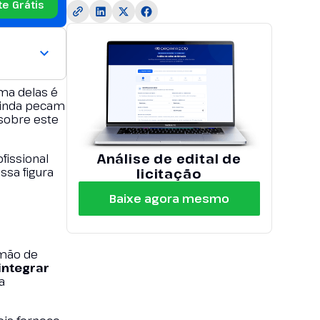
te Grátis
ma delas é
 ainda pecam
 sobre este
Análise de edital de
fissional
ssa figura
licitação
Baixe agora mesmo
 mão de
integrar
a