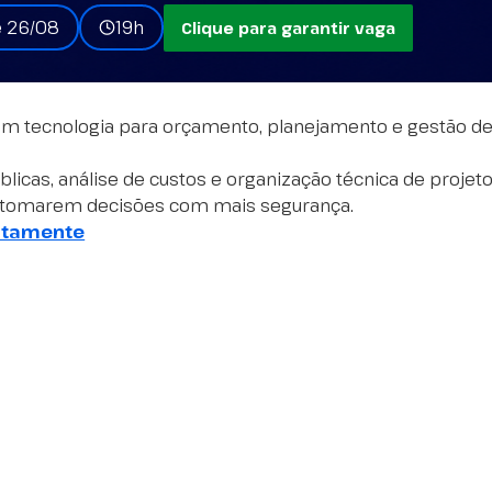
e 26/08
19h
Clique para garantir vaga
em tecnologia para orçamento, planejamento e gestão de
cas, análise de custos e organização técnica de projeto
a tomarem decisões com mais segurança.
uitamente
@orcafas
@orcafas
@orcafas
@orcafas
www.orcaf