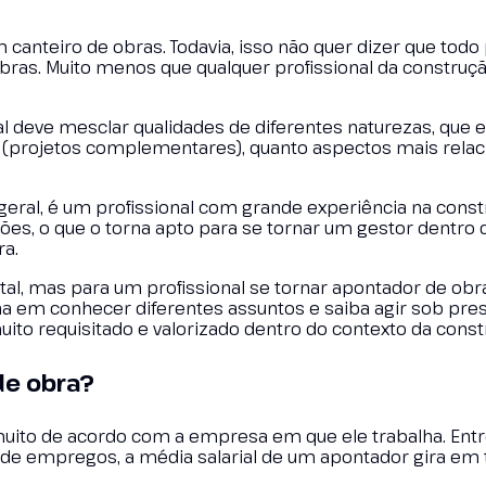
 canteiro de obras. Todavia, isso não quer dizer que todo 
bras. Muito menos que qualquer profissional da construção
l deve mesclar qualidades de diferentes naturezas, que
 (projetos complementares), quanto aspectos mais rela
eral, é um profissional com grande experiência na constru
ações, o que o torna apto para se tornar um gestor dentro 
ra.
al, mas para um profissional se tornar apontador de obra
na em conhecer diferentes assuntos e saiba agir sob pres
uito requisitado e valorizado dentro do contexto da constr
de obra?
muito de acordo com a empresa em que ele trabalha. Entr
s de empregos, a média salarial de um apontador gira em