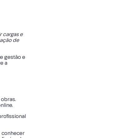
r cargas e
tação de
e gestão e
re a
 obras.
nline.
rofissional
e conhecer