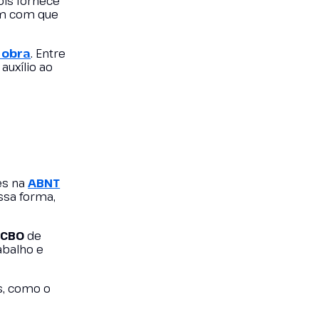
ois fornece
im com que
 obra
. Entre
auxílio ao
es na
ABNT
ssa forma,
o
CBO
de
abalho e
s, como o