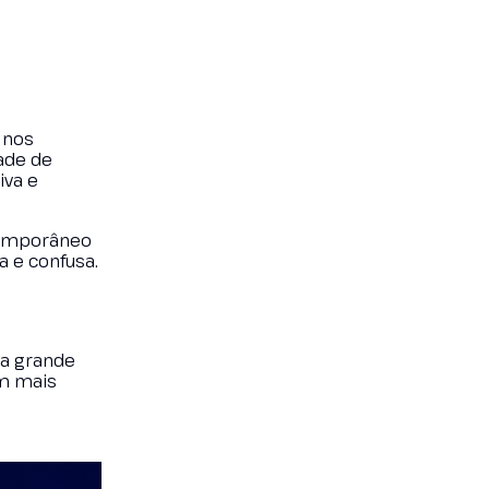
 nos
dade de
iva e
temporâneo
a e confusa.
ma grande
om mais