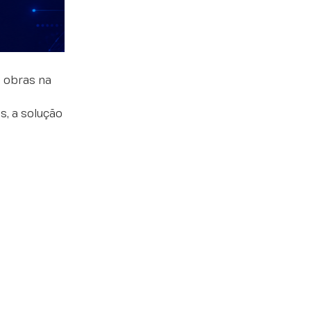
 obras na
s, a solução
cio
cio
cio
cio
ascio.com