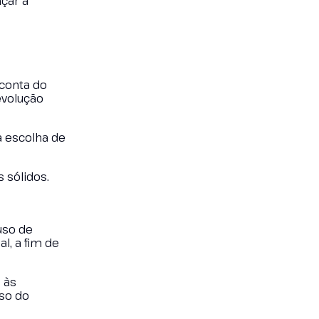
nçar a
 conta do
evolução
 escolha de
 sólidos.
uso de
l, a fim de
 às
uso do