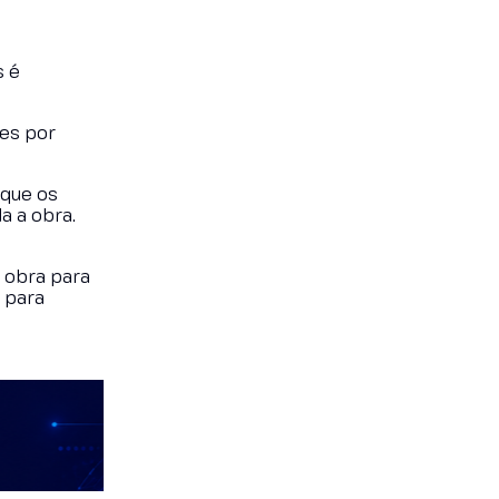
s é
tes por
 que os
a a obra.
a obra para
o para