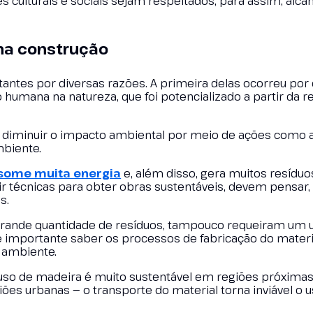
s culturais e sociais sejam respeitados, para assim, alca
 na construção
antes por diversas razões. A primeira delas ocorreu por
umana na natureza, que foi potencializado a partir da r
diminuir o impacto ambiental por meio de ações como a
biente.
nsome muita energia
e, além disso, gera muitos resíduos
 técnicas para obter obras sustentáveis, devem pensar,
s.
 grande quantidade de resíduos, tampouco requeiram um 
é importante saber os processos de fabricação do materia
 ambiente.
O uso de madeira é muito sustentável em regiões próximas
es urbanas — o transporte do material torna inviável o 