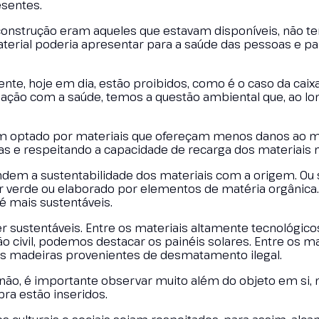
esentes.
construção eram aqueles que estavam disponíveis, não t
erial poderia apresentar para a saúde das pessoas e pa
ente, hoje em dia, estão proibidos, como é o caso da caix
ação com a saúde, temos a questão ambiental que, ao lo
 tem optado por materiais que ofereçam menos danos ao 
s e respeitando a capacidade de recarga dos materiais n
ndem a sustentabilidade dos materiais com a origem. Ou 
er verde ou elaborado por elementos de matéria orgânica
é mais sustentáveis.
r sustentáveis. Entre os materiais altamente tecnológico
o civil, podemos destacar os painéis solares. Entre os ma
 as madeiras provenientes de desmatamento ilegal.
u não, é importante observar muito além do objeto em si,
bra estão inseridos.