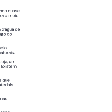
endo quase
ra o meio
a d’água de
ngo do
meio
aturais.
seja, um
. Existem
s que
teriais
 mas