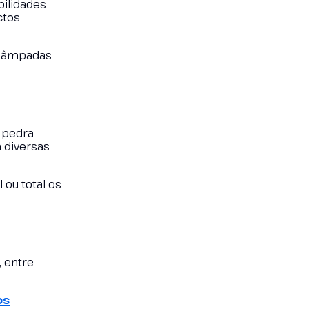
bilidades
ctos
e lâmpadas
e pedra
 diversas
 ou total os
, entre
os