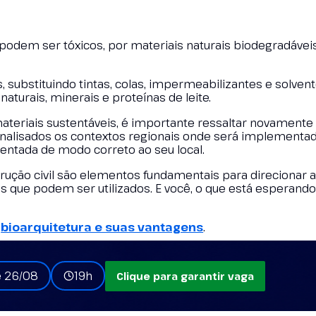
e podem ser tóxicos, por materiais naturais biodegradávei
substituindo tintas, colas, impermeabilizantes e solven
turais, minerais e proteínas de leite.
teriais sustentáveis, é importante ressaltar novamente
analisados os contextos regionais onde será implementad
ientada de modo correto ao seu local.
rução civil são elementos fundamentais para direcionar 
is que podem ser utilizados. E você, o que está esperand
e
bioarquitetura e suas vantagens
.
e 26/08
19h
Clique para garantir vaga