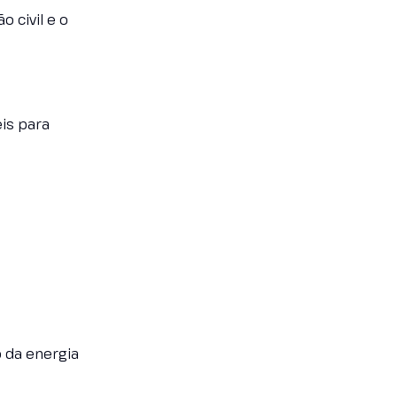
 civil e o
is para
o da energia