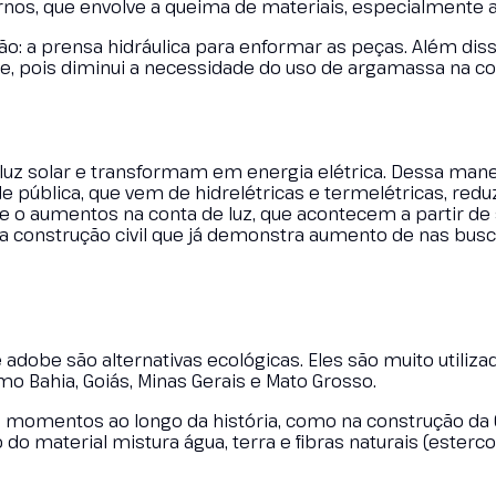
rnos, que envolve a queima de materiais, especialmente 
ação: a prensa hidráulica para enformar as peças. Além diss
ade, pois diminui a necessidade do uso de argamassa na c
luz solar e transformam em energia elétrica. Dessa mane
e pública, que vem de hidrelétricas e termelétricas, redu
a e o aumentos na conta de luz, que acontecem a partir d
na construção civil que já demonstra aumento de nas bus
 adobe são alternativas ecológicas. Eles são muito utiliza
o Bahia, Goiás, Minas Gerais e Mato Grosso.
os momentos ao longo da história, como na construção da
 do material mistura água, terra e fibras naturais (esterco