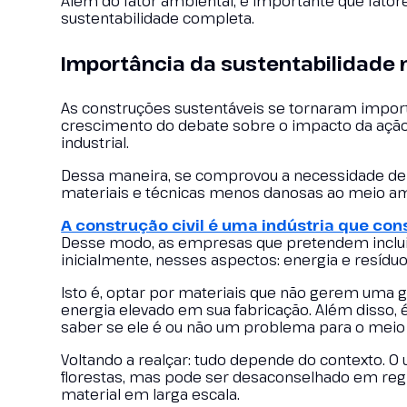
Além do fator ambiental, é importante que fatore
sustentabilidade completa.
Importância da sustentabilidade
As construções sustentáveis se tornaram import
crescimento do debate sobre o impacto da ação h
industrial.
Dessa maneira, se comprovou a necessidade de 
materiais e técnicas menos danosas ao meio am
A construção civil é uma indústria que co
Desse modo, as empresas que pretendem incluir
inicialmente, nesses aspectos: energia e resíduo
Isto é, optar por materiais que não gerem uma
energia elevado em sua fabricação. Além disso, 
saber se ele é ou não um problema para o meio
Voltando a realçar: tudo depende do contexto. 
florestas, mas pode ser desaconselhado em regiõ
material em larga escala.