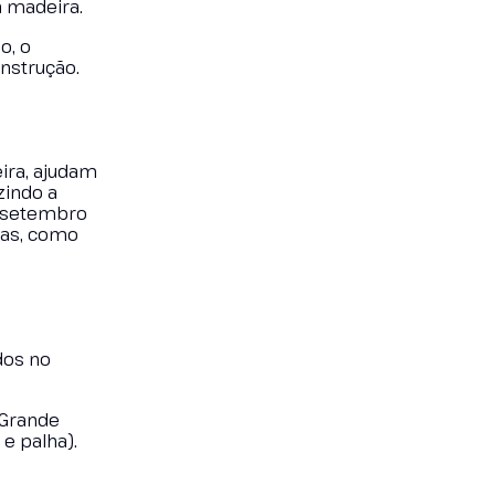
a madeira.
o, o
onstrução.
ira, ajudam
zindo a
e setembro
cas, como
dos no
 Grande
 e palha).